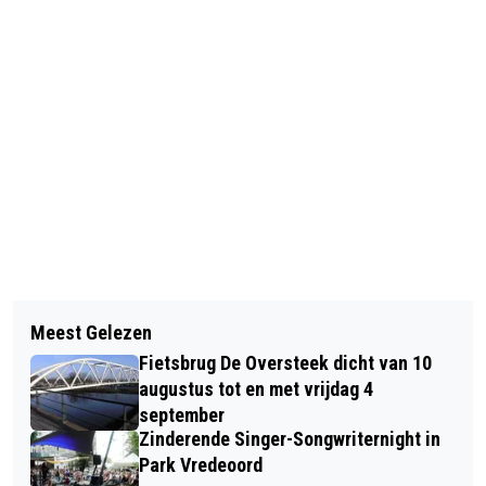
Vorig artikel
Volgend artikel
PRIJSUITREIKING ROPARUN
Meest Gelezen
DERDE OVERWINNING OP RIJ VOOR
DOORKOMST DONGEN
Fietsbrug De Oversteek dicht van 10
LARS WETERINGS
augustus tot en met vrijdag 4
september
Zinderende Singer-Songwriternight in
Park Vredeoord