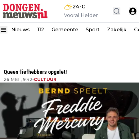
24
°C
Vooral Helder
Nieuws
112
Gemeente
Sport
Zakelijk
C
Queen-liefhebbers opgelet!
26 MEI , 9:42
•
CULTUUR