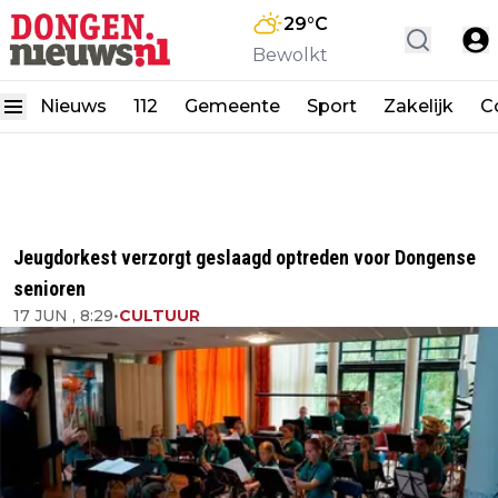
29
°C
Bewolkt
Nieuws
112
Gemeente
Sport
Zakelijk
C
Jeugdorkest verzorgt geslaagd optreden voor Dongense
senioren
17 JUN , 8:29
•
CULTUUR