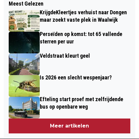
Meest Gelezen
DENK MEE OVER WATER IN JOUW
VERTELT OVER VEILIG GAMEN IN
KrijgdeKleertjes verhuist naar Dongen
BUURT
LOKALE ONLINE COMMUNITIES'
maar zoekt vaste plek in Waalwijk
Perseïden op komst: tot 65 vallende
sterren per uur
Veldstraat kleurt geel
Is 2026 een slecht wespenjaar?
Efteling start proef met zelfrijdende
bus op openbare weg
Meer artikelen