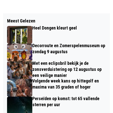
Vorig artikel
Volgend artikel
VANAF WOENSDAG CODE ORANJE
Meest Gelezen
NIEUWE EDITIE ARTLAB: HET
DOOR EXTREME HITTE
Heel Dongen kleurt geel
KUNSTPODIUM EN CAMBREUR
COLLEGE ZETTEN SUCCESVOLLE
Decorroute en Zomerspelenmuseum op
SAMENWERKING VOORT
zondag 9 augustus
Met een eclipsbril bekijk je de
zonsverduistering op 12 augustus op
een veilige manier
Volgende week kans op hittegolf en
maxima van 35 graden of hoger
Perseïden op komst: tot 65 vallende
sterren per uur