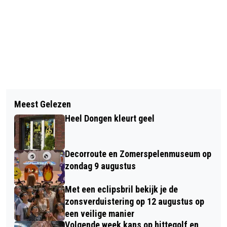
Vorig artikel
Volgend artikel
TOEKOMSTVISIE DONGEN 2040:
Meest Gelezen
POLITIE ONDERZOEKT
‘KOESTEREN WAT BLIJFT, OMARMEN
Heel Dongen kleurt geel
BRANDSTICHTING KARDINAAL VAN
WAT KOMT’
ROSSUMSTRAAT
Decorroute en Zomerspelenmuseum op
zondag 9 augustus
Met een eclipsbril bekijk je de
zonsverduistering op 12 augustus op
een veilige manier
Volgende week kans op hittegolf en