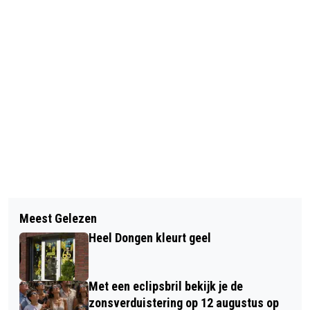
Vorig artikel
Volgend artikel
8 GRATIS BUITENAVONDEN VOL
Meest Gelezen
LEERLINGEN BASISSCHOOL HEILIG
MUZIEK, THEATER EN FILM
Heel Dongen kleurt geel
HART MAKEN KENNIS MET
VOEDSELBANK DONGEN
Met een eclipsbril bekijk je de
zonsverduistering op 12 augustus op