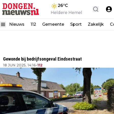
26
°C
Heldere Hemel
Nieuws
112
Gemeente
Sport
Zakelijk
C
Gewonde bij bedrijfsongeval Eindsestraat
18 JUN 2025, 14:16
•
112